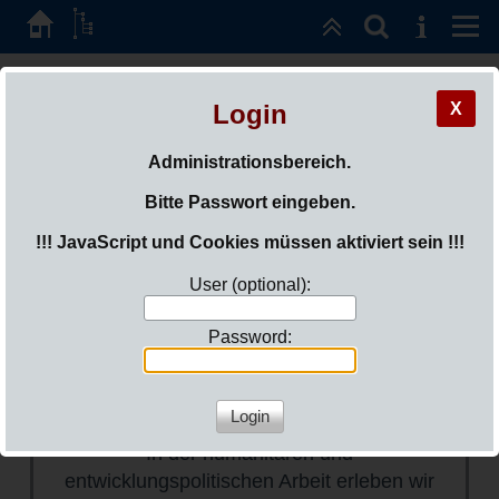
ded-freundeskreis
Login
X
e.V.
Administrationsbereich.
SIE SIND HIER:
LOGIN
Bitte Passwort eingeben.
!!! JavaScript und Cookies müssen aktiviert sein !!!
Info-Archiv 2
User (optional):
Password:
VENRO Jahresbericht 2022
veröffentlicht
In der humanitären und
entwicklungspolitischen Arbeit erleben wir