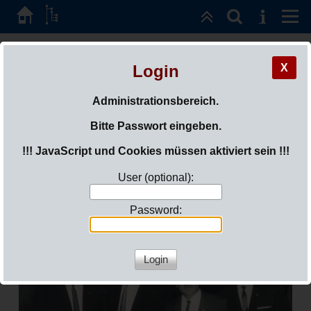
ded-freundeskreis
Login
X
e.V.
Administrationsbereich.
SIE SIND HIER:
LOGIN
Bitte Passwort eingeben.
!!! JavaScript und Cookies müssen aktiviert sein !!!
Günter Könsgen erzählt ...
User (optional):
"Die entscheidende Weichenstellung meines
Lebens"
Password: